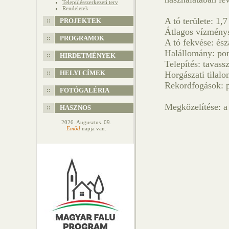
Településszerkezeti terv
Rendeletek
A tó területe: 1,7
PROJEKTEK
Átlagos vízménys
PROGRAMOK
A tó fekvése: ész
Halállomány: pon
HIRDETMÉNYEK
Telepítés: tavassz
HELYI CÍMEK
Horgászati tilalo
Rekordfogások: p
FOTÓGALÉRIA
Megközelítése: a
HASZNOS
2026. Augusztus. 09.
Emőd
napja van.