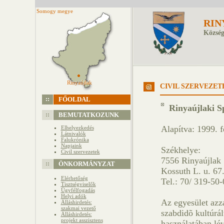
Somogy megye
RIN
Község
Rinyaújlak
Rinyaújlak
CIVIL SZERVEZET
FŐOLDAL
Rinyaújlaki S
BEMUTATKOZUNK
Alapítva: 1999. f
Elhelyezkedés
Látnivalók
Falukrónika
Napjaink
Székhelye:
Civil szervezetek
7556 Rinyaújlak
ÖNKORMÁNYZAT
Kossuth L. u. 67
Elérhetőség
Tel.: 70/ 319-50-
Tisztségviselők
Ügyfélfogadás
Helyi adók
Az egyesület azzal
Álláshirdetés:
szakmai vezető
szabdidõ kultúrál
Álláshirdetés:
projekt asszisztens
használatában lév